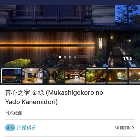
1/65
昔心之宿 金綠 (Mukashigokoro no
Yado Kanemidori)
日式旅館
4.5
評鑑得分
86篇評鑑