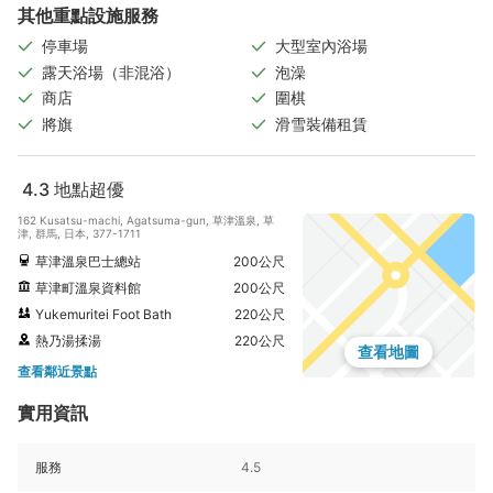
其他重點設施服務
停車場
大型室內浴場
露天浴場（非混浴）
泡澡
商店
圍棋
將旗
滑雪裝備租賃
4.3
地點超優
162 Kusatsu-machi, Agatsuma-gun, 草津溫泉, 草
津, 群馬, 日本, 377-1711
草津溫泉巴士總站
200公尺
草津町溫泉資料館
200公尺
Yukemuritei Foot Bath
220公尺
熱乃湯揉湯
220公尺
查看地圖
查看鄰近景點
實用資訊
服務
4.5