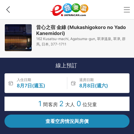
昔心之宿 金綠 (Mukashigokoro no Yado
Kanemidori)
162 Kusatsu-machi, Agatsuma-gun, 草津溫泉, 草津, 群
馬, 日本, 377-1711
線上預訂
入住日期
退房日期
8月7日(週五)
8月8日(週六)
1
2
0
間客房
大人
位兒童
查看空房情況與房價