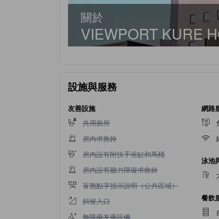
關於
VIEWPORT KURE H
設施與服務
友善設施
網路
不提供共用廁所
共用廁所
不提供房內求救鈴
房內求救鈴
不提供房內設有附扶手浴缸和馬桶
房內設有附扶手浴缸和馬桶
泳池
不提供房內設有聽力障礙求救鈴
房內設有聽力障礙求救鈴
不提供盲胞點字指示說明（公共區域）
盲胞點字指示說明（公共區域）
餐飲
不提供斜坡入口
斜坡入口
不提供無障礙友善設備
無障礙友善設備