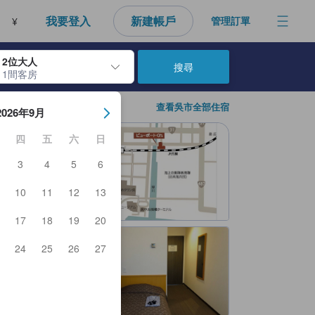
我要登入
新建帳戶
管理訂單
¥
2位大人
搜尋
1間客房
房日期。使用Enter鍵選擇日期後，將選擇入住日期。重複相同方法以選
查看吳市全部住宿
2026年9月
四
五
六
日
3
4
5
6
10
11
12
13
17
18
19
20
24
25
26
27