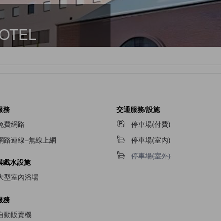
OTEL
服務
交通服務/設施
免費網路
停車場(付費)
網路連線–無線上網
停車場(室內)
不提供停車場(室外)
停車場(室外)
與戲水設施
大型室內浴場
服務
自動販賣機