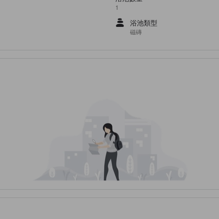
1
浴池類型
磁磚