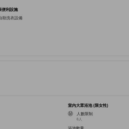
與便利設施
自助洗衣設備
室內大眾浴池 (限女性)
人數限制
6人
浴池數量