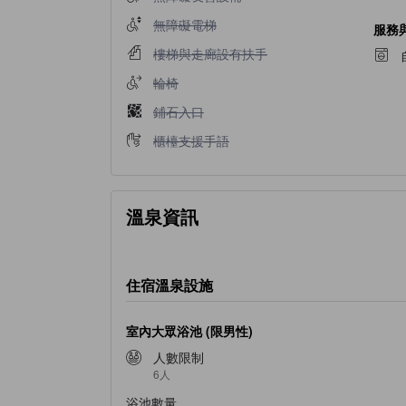
不提供無障礙電梯
無障礙電梯
服務
不提供樓梯與走廊設有扶手
樓梯與走廊設有扶手
不提供輪椅
輪椅
不提供鋪石入口
鋪石入口
不提供櫃檯支援手語
櫃檯支援手語
溫泉資訊
住宿溫泉設施
室內大眾浴池 (限男性)
人數限制
6人
浴池數量