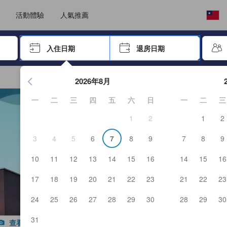
選擇語言
選擇您的幣別
活動體驗
人氣推薦
按「Enter」來選擇
入住日期
退房日期
按Enter鍵開始在日期選擇器中查看。使用方向鍵瀏覽入住和退
2026年8月
一
二
三
四
五
六
日
一
二
三
1
2
1
2
3
4
5
6
7
8
9
7
8
9
10
11
12
13
14
15
16
14
15
16
17
18
19
20
21
22
23
21
22
23
24
25
26
27
28
29
30
28
29
30
31
查看所有照片