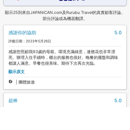
顯示25則來自JAPANiCAN.com及Rurubu Travel的真實顧客評論。
部分評論或為機器翻譯。
感謝你的協助
5.0
評鑑日期：2023年5月26日
感謝您照顧我93歲的母親。環境充滿綠意，連翹花也非常漂
亮。辦理入住手續時，櫃台的服務也很好。晚餐的擺盤和調味
都讓人滿意。早餐也很美味。期待下次再次光臨。
顯示原文
|
團體旅遊
超棒
5.0
評鑑日期：2019年7月29日
湖畔飯店，超夢幻美景就在窗前，很推薦~
花子
|
台灣 | 團體旅遊