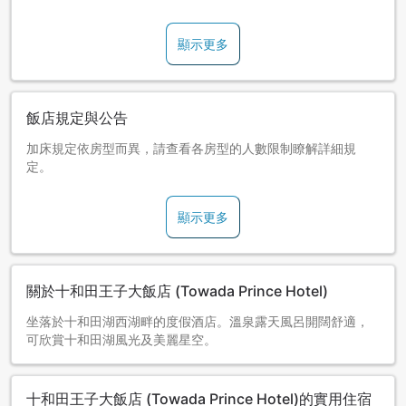
【溫泉資訊】
※溫泉使用須知
顯示更多
本設施謝絕暴力團及其團員等人士、身上有刺青或紋身的人士
入浴。一旦發現，本館會要求相關人士立即退場，敬請見諒。
飯店規定與公告
加床規定依房型而異，請查看各房型的人數限制瞭解詳細規
定。
顯示更多
關於十和田王子大飯店 (Towada Prince Hotel)
坐落於十和田湖西湖畔的度假酒店。溫泉露天風呂開闊舒適，
可欣賞十和田湖風光及美麗星空。
十和田王子大飯店 (Towada Prince Hotel)的實用住宿