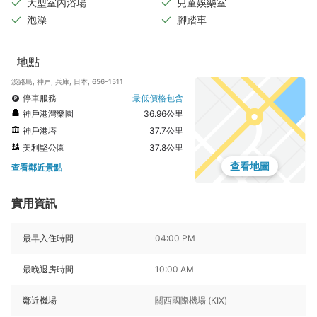
大型室內浴場
兒童娛樂室
泡澡
腳踏車
地點
淡路島, 神戸, 兵庫, 日本, 656-1511
停車服務
最低價格包含
神戶港灣樂園
36.96公里
神戶港塔
37.7公里
美利堅公園
37.8公里
查看地圖
查看鄰近景點
實用資訊
最早入住時間
04:00 PM
最晚退房時間
10:00 AM
鄰近機場
關西國際機場 (KIX)