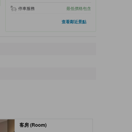
停車服務
最低價格包含
距離最近的景點
查看鄰近景點
Kamisu Freight Terminal
1.9公里
Minato Park
2.7公里
Kashima Port
2.8公里
Ikisu Shrine
4.8公里
Gonoike Green Park
5.2公里
客房 (Room)