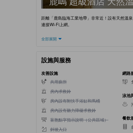
鹿嶋 超級酒店 天然
距離「鹿島臨海工業地帶」非常近！設有天然溫泉
連接Wi-Fi上網。
全部展開
設施與服務
友善設施
網路
不提供共用廁所
共用廁所
不提供房內求救鈴
房內求救鈴
泳池
不提供房內設有附扶手浴缸和馬桶
房內設有附扶手浴缸和馬桶
不提供房內設有聽力障礙求救鈴
房內設有聽力障礙求救鈴
餐飲
不提供盲胞點字指示說明（公共區域）
盲胞點字指示說明（公共區域）
不提供斜坡入口
斜坡入口