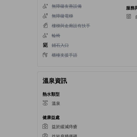
不提供無障礙友善設備
無障礙友善設備
服務
不提供無障礙電梯
無障礙電梯
不提供樓梯與走廊設有扶手
樓梯與走廊設有扶手
不提供輪椅
輪椅
不提供鋪石入口
鋪石入口
不提供櫃檯支援手語
櫃檯支援手語
溫泉資訊
熱水類型
溫泉
健康益處
益於緩減痔瘡
益於肩膀僵硬