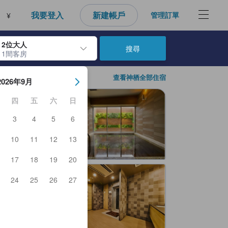
性，進而做為每個人的最佳訂房參考，幫助所有人能快速找到符合需求的住
我要登入
新建帳戶
管理訂單
¥
2位大人
搜尋
1間客房
房日期。使用Enter鍵選擇日期後，將選擇入住日期。重複相同方法以選
查看神栖全部住宿
2026年9月
四
五
六
日
3
4
5
6
10
11
12
13
17
18
19
20
24
25
26
27