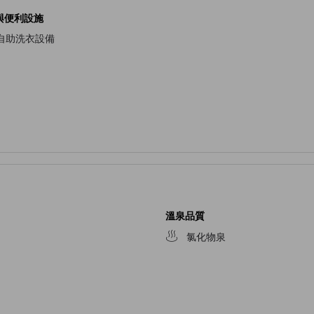
與便利設施
自助洗衣設備
溫泉品質
氯化物泉