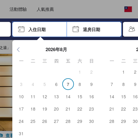
，我們堅持提供客觀公正的住宿評鑑，確保資訊的可靠性、可信度以及真實
選擇語言
選擇您的幣別
活動體驗
人氣推薦
按「Enter」來選擇
入住日期
退房日期
按Enter鍵開始在日期選擇器中查看。使用方向鍵瀏覽入住和退
兩之湯」
2026年8月
一
二
三
四
五
六
日
一
二
三
1
2
1
2
3
4
5
6
7
8
9
7
8
9
10
11
12
13
14
15
16
14
15
16
17
18
19
20
21
22
23
21
22
23
24
25
26
27
28
29
30
28
29
30
31
查看所有照片