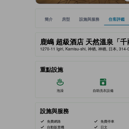
簡介
房型
設施與服務
住客評鑑
黃金星等由本站合作夥伴提供，可作為您判斷舒適度
tooltip
鹿嶋 超級酒店 天然溫泉「千兩之湯」
1270-11 Igiri, Kamisu-shi, 神栖, 神栖, 日本, 314-
重點設施
泡澡
自助洗衣設備
設施與服務
免費網路
免費停車
自動販賣機
日文