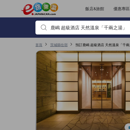
JAPANiCAN的每一篇住宿評鑑都是由真實住客在退房後才遞交上傳
tooltip
看這間
客房舒適度得分4.4分（滿分5），且在神栖表現高分
服務得分4.4分（滿分5），且在神栖表現高分
無障礙設施及服務得分4分（滿分5），且在神栖表現高分
位置得分3.4分（滿分5），且在神栖表現高分
已更改評鑑頁面 1
已更改評鑑頁面 1
飯店&旅館
優惠專區
輸入住宿名稱或關鍵字查詢，使用上下鍵或Tab鍵移動，並
首頁
茨城縣住宿
預訂鹿嶋 超級酒店 天然溫泉「千