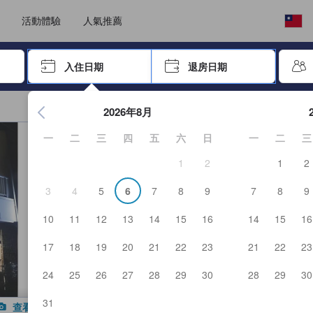
，我們堅持提供客觀公正的住宿評鑑，確保資訊的可靠性、可信度以及真實
選擇語言
選擇您的幣別
活動體驗
人氣推薦
按「Enter」來選擇
入住日期
退房日期
按Enter鍵開始在日期選擇器中查看。使用方向鍵瀏覽入住和退
2026年8月
一
二
三
四
五
六
日
一
二
三
1
2
1
2
3
4
5
6
7
8
9
7
8
9
10
11
12
13
14
15
16
14
15
16
17
18
19
20
21
22
23
21
22
23
24
25
26
27
28
29
30
28
29
30
31
查看所有照片