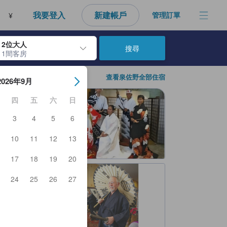
性，進而做為每個人的最佳訂房參考，幫助所有人能快速找到符合需求的住
我要登入
新建帳戶
管理訂單
¥
2位大人
搜尋
1間客房
房日期。使用Enter鍵選擇日期後，將選擇入住日期。重複相同方法以選
查看泉佐野全部住宿
2026年9月
四
五
六
日
3
4
5
6
10
11
12
13
17
18
19
20
24
25
26
27