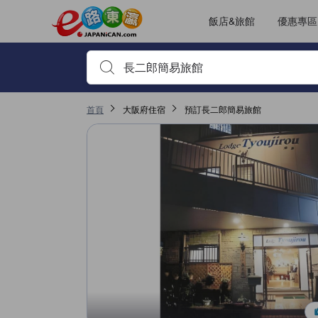
JAPANiCAN的每一篇住宿評鑑都是由真實住客在退房後才遞交上傳
tooltip
看這間
位置得分3分（滿分5），且在泉佐野表現高分
服務得分2.7分（滿分5），且在泉佐野表現高分
無障礙設施及服務得分2.7分（滿分5），且在泉佐野表現高分
客房舒適度得分2.5分（滿分5），且在泉佐野表現高分
已更改評鑑頁面 1
已更改評鑑頁面 1
飯店&旅館
優惠專區
輸入住宿名稱或關鍵字查詢，使用上下鍵或Tab鍵移動，並
首頁
大阪府住宿
預訂長二郎簡易旅館