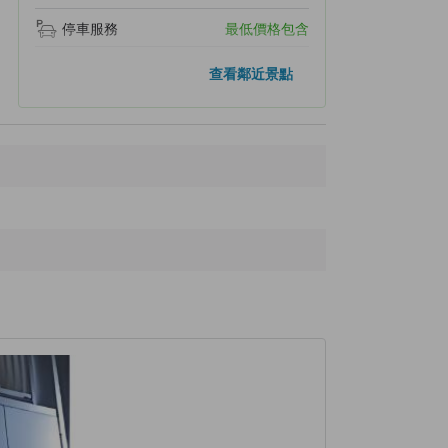
停車服務
最低價格包含
距離最近的景點
查看鄰近景點
Iharanosato Station
350公尺
Aomatsu Memorial Hospital
480公尺
CO・OP
580公尺
Icora Mall Izumisano
650公尺
Kasuga Shrine
1.2公里