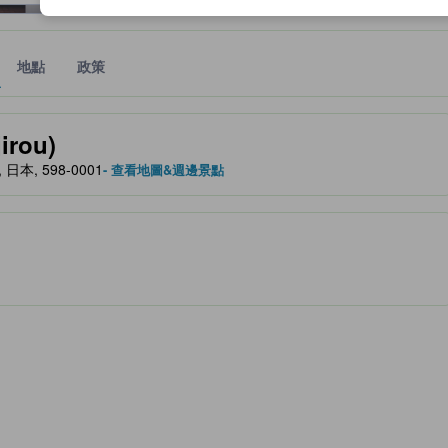
地點
政策
、設施與服務項目的參考指標
rou)
, 日本, 598-0001
- 查看地圖&週邊景點