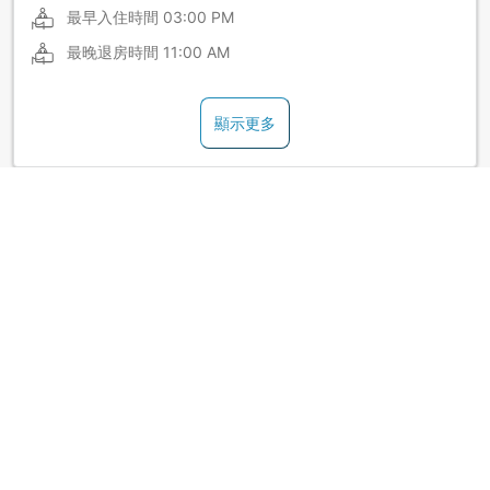
最早入住時間
03:00 PM
最晚退房時間
11:00 AM
顯示更多
日式旅館規定與公告
加床規定依房型而異，請查看各房型的人數限制瞭解詳細規
定。
顯示更多
關於下田 伊東園酒店 Hana岬 (Shimoda Itoen Hotel
Hanamisaki)
餐食提供以海鮮料理為主的自助餐，晚餐時還附酒類和清涼飲