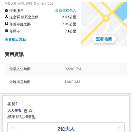
伊豆之國, 伊豆, 靜岡, 日本, 410-2201
停車服務
最低價格包含
道之驛 伊豆之肚臍
2.63公里
修善寺虹之鄉
7.09公里
修禪寺
7.1公里
查看地圖
查看鄰近景點
實用資訊
最早入住時間
02:00 PM
最晚退房時間
11:00 AM
客房1
大人住客
標準床組和餐點
2位大人