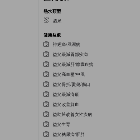
熱水類型
溫泉
健康益處
神經痛/風濕病
益於緩減胃部疾病
益於緩減肝/膽囊疾病
益於高血壓/中風
益於骨折/燙傷/傷口
益於緩減痔瘡
益於改善貧血
益助於改善女性疾病
益於生育
益於糖尿病/肥胖