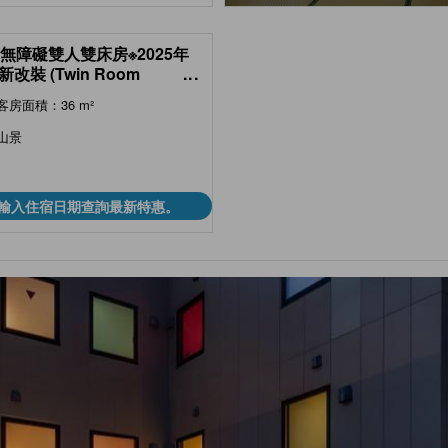
 無障礙雙人雙床房※2025年
新改裝 (Twin Room
...
rier Free, Main Building)
客房面積：36 m²
urbished Dec. 2025 )
山景
輸入住宿日期查詢最新特惠。