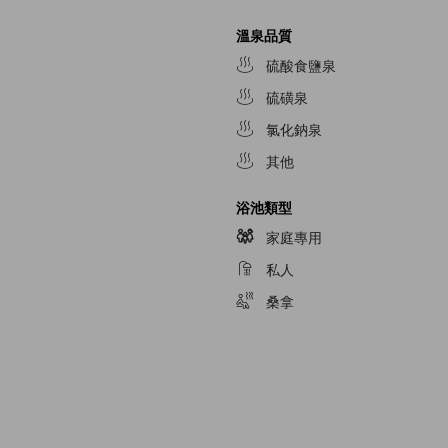
溫泉品質
硫酸食鹽泉
硫磺泉
氯化鈉泉
其他
浴池類型
家庭專用
私人
桑拿