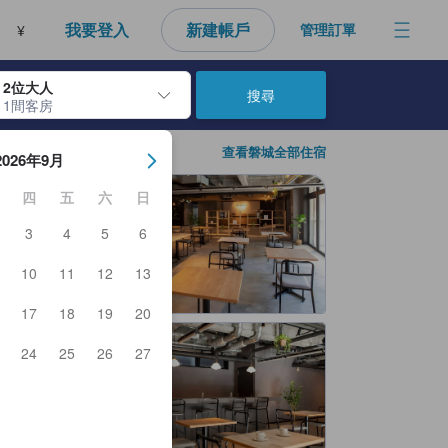
我要登入
新建帳戶
管理訂單
¥
2位大人
搜尋
1間客房
房日期。使用Enter鍵選擇日期後，將選擇入住日期。重複相同方法以選
查看磐城全部住宿
2026年9月
四
五
六
日
3
4
5
6
10
11
12
13
17
18
19
20
24
25
26
27