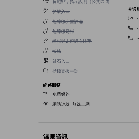
不提供盲胞點字指示說明（公共區域）
盲胞點字指示說明（公共區域）
交通
不提供斜坡入口
斜坡入口
不提供無障礙友善設備
無障礙友善設備
不提供無障礙電梯
無障礙電梯
不提供樓梯與走廊設有扶手
樓梯與走廊設有扶手
不提供輪椅
輪椅
不提供鋪石入口
鋪石入口
不提供櫃檯支援手語
櫃檯支援手語
網路服務
免費網路
網路連線–無線上網
溫泉資訊