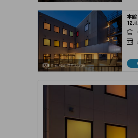
本館
12月
(Bar
*Ref
查看房間照片&設施