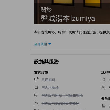
關於
磐城湯本Izumiya
帶有古樸風格、昭和年代風情的住宿設施，提供您
全部展開
設施與服務
友善設施
泳池
不提供共用廁所
共用廁所
不提供房內求救鈴
房內求救鈴
不提供房內設有附扶手浴缸和馬桶
房內設有附扶手浴缸和馬桶
餐飲
不提供房內設有聽力障礙求救鈴
房內設有聽力障礙求救鈴