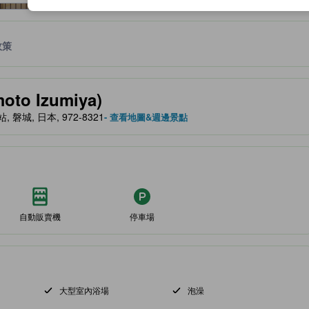
政策
、設施與服務項目的參考指標
oto Izumiya)
湯本站, 磐城, 日本, 972-8321
- 查看地圖&週邊景點
自動販賣機
停車場
大型室內浴場
泡澡