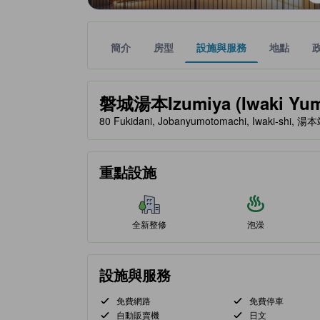
簡介
房型
設施與服務
地點
黃金星等由本站合作夥伴提供，可作為您判斷舒適度
tooltip
磐城湯本Izumiya (Iwaki Yum
80 Fukidani, Jobanyumotomachi, Iwaki-shi, 
重點設施
全新整修
泡澡
設施與服務
免費網路
免費停車
自動販賣機
日文