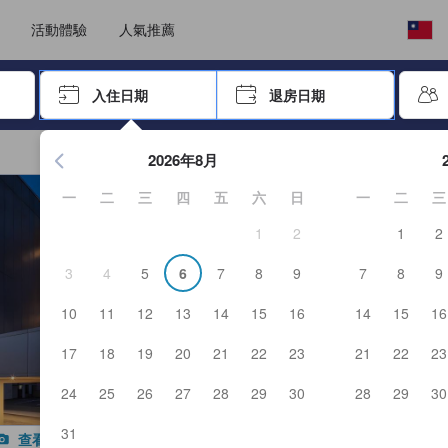
選擇語言
選擇您的幣別
活動體驗
人氣推薦
按「Enter」來選擇
入住日期
退房日期
按Enter鍵開始在日期選擇器中查看。使用方向鍵瀏覽入住和退
2026年8月
一
二
三
四
五
六
日
一
二
三
1
2
1
2
3
4
5
6
7
8
9
7
8
9
10
11
12
13
14
15
16
14
15
16
17
18
19
20
21
22
23
21
22
23
24
25
26
27
28
29
30
28
29
30
31
查看所有照片