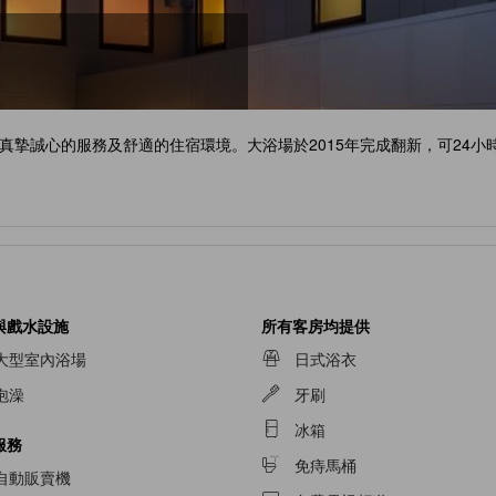
真摯誠心的服務及舒適的住宿環境。大浴場於2015年完成翻新，可24小
與戲水設施
所有客房均提供
大型室內浴場
日式浴衣
泡澡
牙刷
冰箱
服務
免痔馬桶
自動販賣機