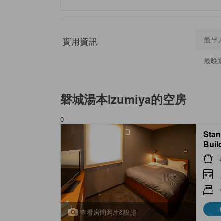
實用資訊
最早
最晚
磐城湯本Izumiya
的空房
0
Stan
Buil
2025
查看房間照片&設施