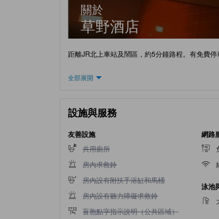
關於
草野酒店
距離JR北上車站及鬧區，約5分鐘路程。有免費停
全部展開
設施與服務
友善設施
網路
不提供共用廁所
共用廁所
不提供房內求救鈴
房內求救鈴
不提供房內設有附扶手浴缸和馬桶
房內設有附扶手浴缸和馬桶
泳池
不提供房內設有聽力障礙求救鈴
房內設有聽力障礙求救鈴
不提供盲胞點字指示說明（公共區域）
盲胞點字指示說明（公共區域）