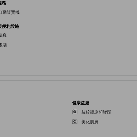
服務
自動販賣機
與便利設施
傳真
電腦
健康益處
益於復原和紓壓
美化肌膚