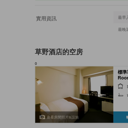
實用資訊
最早
最晚
草野酒店
的空房
0
標準單
Roo
查看房間照片&設施