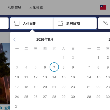
選擇語言
選擇您的幣別
活動體驗
人氣推薦
按「Enter」來選擇
入住日期
退房日期
按Enter鍵開始在日期選擇器中查看。使用方向鍵瀏覽入住和退
2026年8月
一
二
三
四
五
六
日
一
二
三
1
2
1
2
3
4
5
6
7
8
9
7
8
9
10
11
12
13
14
15
16
14
15
16
17
18
19
20
21
22
23
21
22
23
24
25
26
27
28
29
30
28
29
30
31
查看所有照片