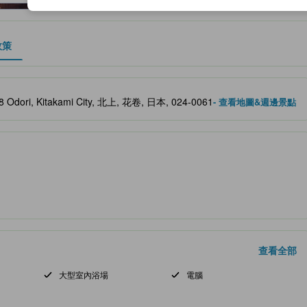
政策
、設施與服務項目的參考指標
-8 Odori, Kitakami City, 北上, 花卷, 日本, 024-0061
- 查看地圖&週邊景點
查看全部
大型室內浴場
電腦