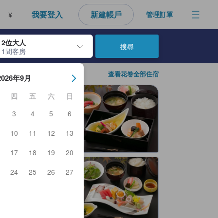
我要登入
新建帳戶
管理訂單
¥
2位大人
搜尋
1間客房
房日期。使用Enter鍵選擇日期後，將選擇入住日期。重複相同方法以選
查看花卷全部住宿
2026年9月
四
五
六
日
3
4
5
6
10
11
12
13
17
18
19
20
24
25
26
27