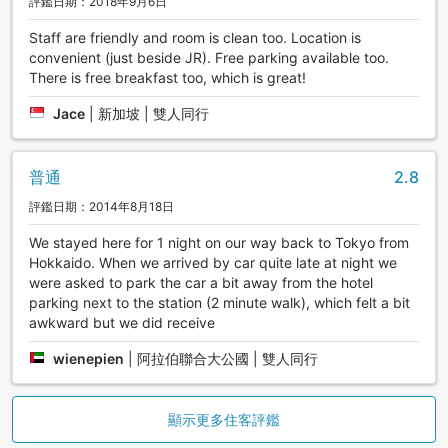
評鑑日期：2018年9月6日
Staff are friendly and room is clean too. Location is
convenient (just beside JR). Free parking available too.
There is free breakfast too, which is great!
Jace
|
新加坡 | 雙人同行
普通
2.8
評鑑日期：2014年8月18日
We stayed here for 1 night on our way back to Tokyo from
Hokkaido. When we arrived by car quite late at night we
were asked to park the car a bit away from the hotel
parking next to the station (2 minute walk), which felt a bit
awkward but we did receive
wienepien
|
阿拉伯聯合大公國 | 雙人同行
顯示更多住客評鑑