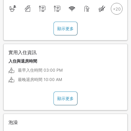
顯示更多
實用入住資訊
入住與退房時間
最早入住時間
03:00 PM
最晚退房時間
10:00 AM
顯示更多
泡澡