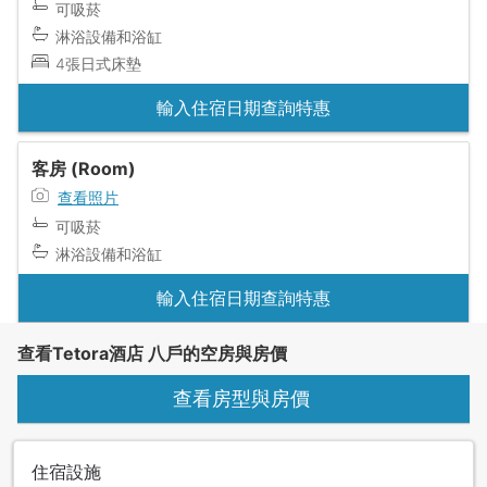
可吸菸
淋浴設備和浴缸
4張日式床墊
輸入住宿日期查詢特惠
客房 (Room)
查看照片
可吸菸
淋浴設備和浴缸
輸入住宿日期查詢特惠
查看Tetora酒店 八戶的空房與房價
查看房型與房價
住宿設施