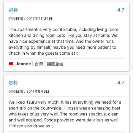
超棒
4.7
評鑑日期：2017年6月30日
The apartment is very comfortable, including living room、
kitchen and dining room...etc.,like you stay at home. We
have nice experience at that time. And the owner runs
everything by himself, maybe you need more patient to
check in when the guests come at t
Joanne
|
台灣 | 團體旅遊
超棒
4.7
評鑑日期：2011年8月8日
We liked Tsuru very much. It has everything we need for a
short trip on the coutryside. Hirosan was an amazing host
who takes of us very well. The room was spacious, clean
and well equiped. Foods provided were delicious as well.
Hirosan also drove us t