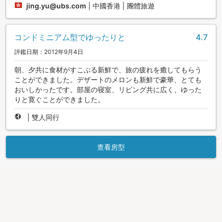
jing.yu@ubs.com
|
中國香港 | 團體旅遊
コンドミニアム型でゆったりと
4.7
評鑑日期：2012年9月4日
朝、夕共に食材がすこぶる新鮮で、旅の疲れを癒してもらう
ことができました。デザートのメロンも新鮮で豪華、とても
おいしかったです。部屋の寝室、リビング共に広く、ゆった
りと寛ぐことができました。
|
雙人同行
查看房型