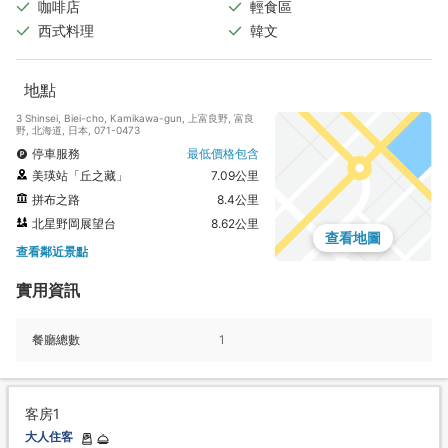
咖啡店
輕食區
西式料理
韓文
地點
3 Shinsei, Biei-cho, Kamikawa-gun, 上富良野, 富良
野, 北海道, 日本, 071-0473
停車服務
最低價格包含
美瑛站「丘之藏」
7.09公里
拼布之路
8.4公里
北星野岡展望台
8.62公里
查看地圖
查看鄰近景點
實用資訊
餐廳總數
1
客房1
大人住客