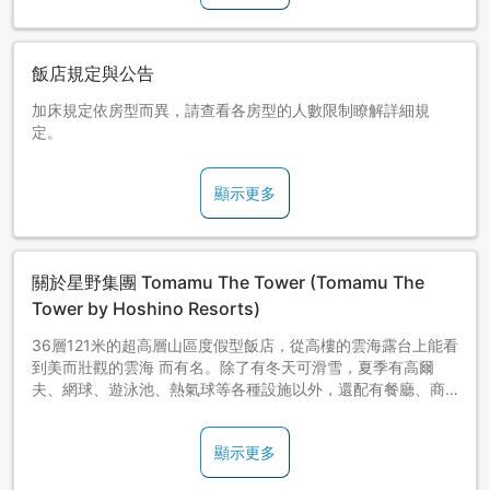
無站務員值班，亦無售票處。
Tomamu The Tower內有指定席售票機(限用信用卡付費)，
除了無法使用現金外，亦無工作人員可洽詢票券相關事宜，
飯店規定與公告
因此建議在行程出發前購買好票券。
加床規定依房型而異，請查看各房型的人數限制瞭解詳細規
■未成年者單獨住宿相關須知
定。
僅實歲未滿18歲客人住宿時，必須提交監護人同意書和住宿期
間的監護人聯絡方式。
辦理入住手續時，必須提交星野渡假區的獨自同意書。詳細資
顯示更多
訊如下。
＜URL＞※將轉至外部網站
請見連結頁面下方的資訊。
https://hoshinoresorts.com/ja/sp/faq/booking/
關於星野集團 Tomamu The Tower (Tomamu The
Tower by Hoshino Resorts)
透過銷售代理店預約的客人，必須另外提交JTB的同意書。
＜URL＞
36層121米的超高層山區度假型飯店，從高樓的雲海露台上能看
https://www.jtb.co.jp/operate/jyoken/
到美而壯觀的雲海 而有名。除了有冬天可滑雪，夏季有高爾
夫、網球、遊泳池、熱氣球等各種設施以外，還配有餐廳、商
店。度假村內的「冰之教堂」是冬季最冷時大自然所締造，是
日本唯一的由冰雪建造的婚禮教堂。然而夏季的「水之教堂」
顯示更多
以與自然共生為主題，由世界著名建築家安藤忠雄所設計。