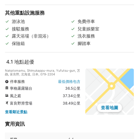
其他重點設施服務
游泳池
免費停車
接駁服務
兒童娛樂室
露天浴場（非混浴）
洗衣服務
保險箱
腳踏車
4.1
地點超優
Nakatomamu, Shimukappu-mura, Yufutsu-gun, 苫
鵡, 富良野, 北海道, 日本, 079-2204
停車服務
最低價格包含
寧格露露陽台
36.5公里
風之庭
37.34公里
富良野滑雪場
38.49公里
查看地圖
查看鄰近景點
實用資訊