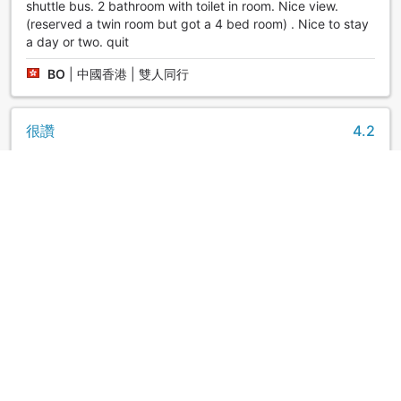
shuttle bus. 2 bathroom with toilet in room. Nice view.
(reserved a twin room but got a 4 bed room) . Nice to stay
a day or two. quit
BO
|
中國香港 | 雙人同行
很讚
4.2
評鑑日期：2019年7月22日
設施豐富，服務親切，唯風呂只有露天選擇，地處偏僻，最近
的加油站要開車30公里，建議前往之前先確認汽車油箱狀況
Nicole
|
台灣 | 團體旅遊
很好
3.7
評鑑日期：2019年6月13日
9人三房 住了2晚 每人反映 抽水馬桶聲音也太吵了
ray
|
台灣 | 團體旅遊