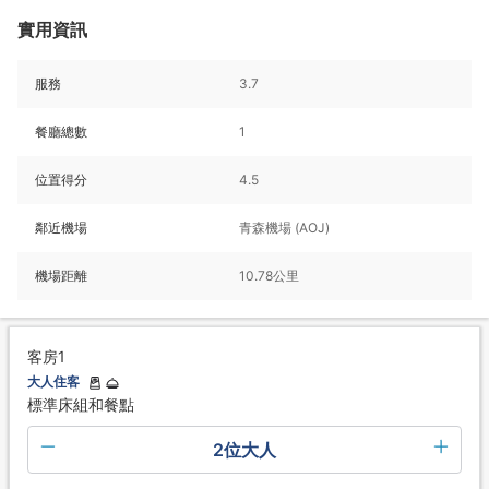
實用資訊
服務
3.7
餐廳總數
1
位置得分
4.5
鄰近機場
青森機場 (AOJ)
機場距離
10.78公里
客房1
大人住客
標準床組和餐點
2位大人