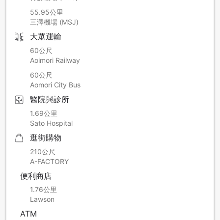
造成使用客人不便，我們深感抱歉，敬請見諒。
55.95公里
三澤機場 (MSJ)
■施工期間
大眾運輸
2026年7月27日～31日(預定)
60公尺
■施工影響
Aoimori Railway
相關人員可能在窗口附近施工。
60公尺
請在施工時段拉上窗簾。
Aomori City Bus
使用吊車施工時，車站側的客房可能被光束照射。
醫院與診所
1.69公里
Sato Hospital
逛街購物
210公尺
A-FACTORY
便利商店
1.76公里
Lawson
ATM