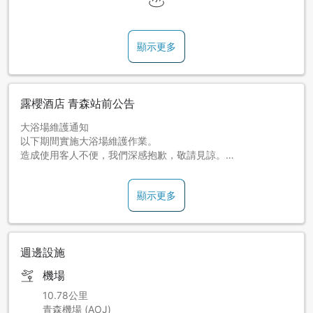
顯示更多
露櫻酒店 青森站前公告
大浴場維護通知
以下期間實施大浴場維護作業。
造成使用客人不便，我們深感抱歉，敬請見諒。
■維護實施期間
顯示更多
2026年7月26日
※維護前可使用至8:00，結束後將於17:00恢復營業。
■維護期間的大浴場營業情況
維護期間內，男女皆無法使用大浴場。
週邊設施
請使用客房內的整體型浴室。非常抱歉造成困擾。
機場
＜屋頂招牌施工通知＞
10.78公里
以下期間實施屋頂招牌工程。
青森機場 (AOJ)