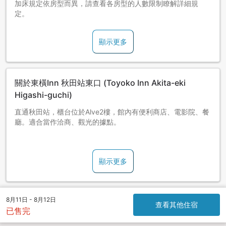
加床規定依房型而異，請查看各房型的人數限制瞭解詳細規
定。
顯示更多
關於東橫Inn 秋田站東口 (Toyoko Inn Akita-eki
Higashi-guchi)
直通秋田站，櫃台位於Alve2樓，館內有便利商店、電影院、餐
廳。適合當作洽商、觀光的據點。
■辦理入住/退房時間：16:00起/10:00前。 ■不佔床兒童條件
如下：1張床僅可免費1名實歲12歲以下兒童。[例]單人房和雙人
顯示更多
大床房(雙人房)：僅可對應1名不佔床兒童。 雙人雙床房：最多
可對應2名不佔床兒童。 ※上述房型大人入住人數未達定員數
時，兒童必須以大人收費標準計價，恕不可預約不佔床。 [例]
預約雙人雙床房(定員2名)但僅1名大人入住時，此時同行的第1
8月11日 - 8月12日
位兒童必須支付大人費用(無法免費)。第2位兒童才可免費。
查看其他住宿
已售完