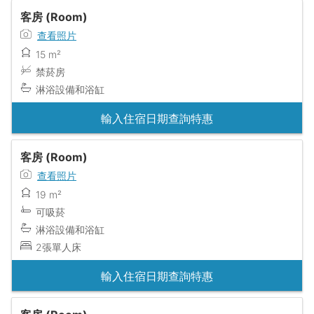
客房 (Room)
查看照片
15 m²
禁菸房
淋浴設備和浴缸
輸入住宿日期查詢特惠
客房 (Room)
查看照片
19 m²
可吸菸
淋浴設備和浴缸
2張單人床
輸入住宿日期查詢特惠