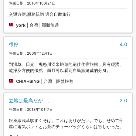
評鑑日期：2010年10月24日
交通方便,服務親切 適合自助旅行
york
|
台灣 | 團體旅遊
很好
4.0
評鑑日期：2009年12月1日
到淺草、日光、鬼怒川溫泉旅遊的絕佳住宿旅館，具有經濟、
乾淨及方便的優點，而且可以看到自民黨總裁的分身。
CHIAHSING
|
台灣 | 團體旅遊
立地は最高だが、、
2.0
評鑑日期：2018年10月7日
銀座線浅草駅すぐそば。これはありがたい。でも、せめて部
屋に電気ポットとお茶のティーバッグくらいは欲しかった。