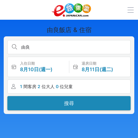
由良飯店 & 住宿
由良
入住日期
退房日期
8月10日(週一)
8月11日(週二)
1
間客房
2
位大人
0
位兒童
搜尋