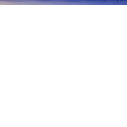
首頁
日本住宿
山形住宿
鶴岡
鶴岡
山形
尾花澤
米澤
南陽
新庄
最上
酒田
飛島
庄内
加茂
Dewasanzan Historical Museum
Furusatomura Hoya
熱門旅遊日期
今晚
8月7日
明天
8月8日
這週末
8月8日
-
8月9日
下週末
8月15日
-
8月16日