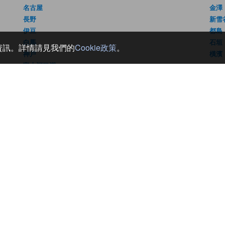
名古屋
金澤
長野
新雪
伊豆
都島
白馬
石垣
銷資訊。詳情請見我們的
Cookie政策
。
神戸
橫濱
富士河口湖
們
條款
服務條款
隱私權條款
請勿販賣我的個人資訊
© JTB Corp. All rights reserved.