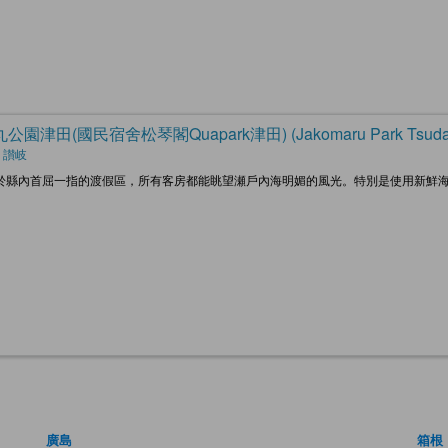
丸公園津田(國民宿舍松琴閣Quapark津田) (Jakomaru Park Tsuda (Q
 讃岐
於縣內首屈一指的渡假區，所有客房都能眺望瀬戶內海明媚的風光。特別是使用新鮮
廣島
箱根