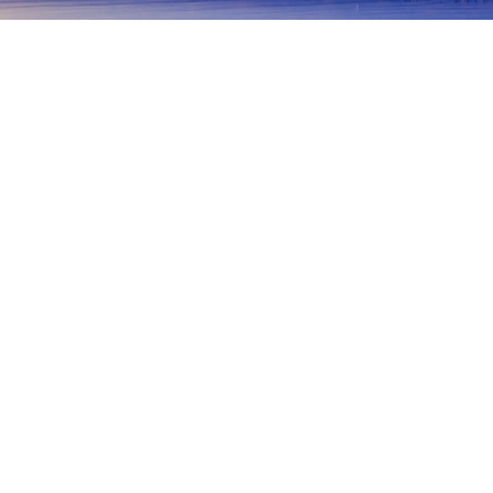
首頁
日本住宿
福井住宿
小濱
小濱
福井
蘆原
敦賀
勝山
阪井
高濱
小濱
若狹
Miketsukuni Wakasa Obama Food Cultural Center
Seiwa
熱門旅遊日期
今晚
8月7日
明天
8月8日
這週末
8月8日
-
8月9日
下週末
8月15日
-
8月16日