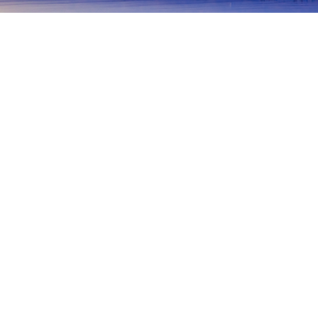
首頁
日本住宿
大阪住宿
寢屋川
寢屋川
大阪
泉佐野
堺
吹田
箕面
豐中
萱島站
守口
大東
Kayashima Shrine
Kamida Temmangu Shrine
Kora Shr
熱門旅遊日期
今晚
8月7日
明天
8月8日
這週末
8月8日
-
8月9日
下週末
8月15日
-
8月16日