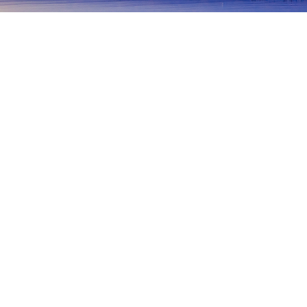
首頁
日本住宿
東京住宿
武藏野
武藏野
東京
八王子
町田
調布
伊豆群島
吉祥寺
武藏境站
東久留米
東村山
西東京
小
Enmeiji
Daihoji
Sizzler Mitaka
Ma Priere
Kiki 
熱門旅遊日期
今晚
8月7日
明天
8月8日
這週末
8月8日
-
8月9日
下週末
8月15日
-
8月16日