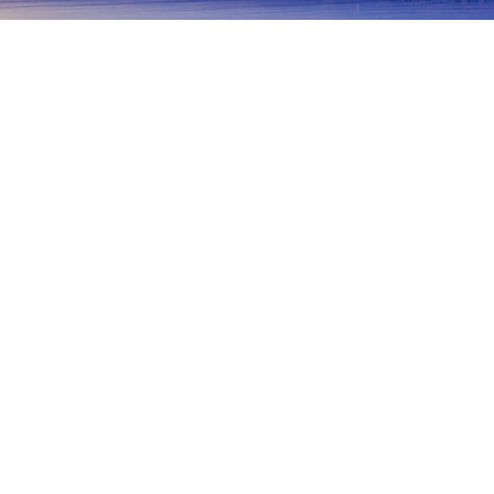
首頁
日本住宿
青森住宿
三澤
三澤
十和田
青森
弘前
黑石
深浦
鰺澤町
六戶
三澤
Misawa Aviation & Science Museum
Nakai Liquor Store
熱門旅遊日期
今晚
8月10日
明天
8月11日
這週末
8月15日
-
8月16日
下週末
8月22日
-
8月23日