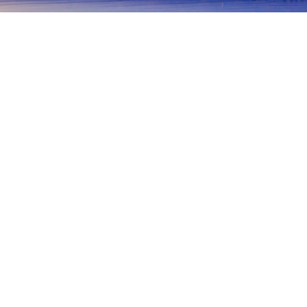
首頁
日本住宿
廣島住宿
吳市
吳市
廣島
尾道
東廣島
竹原
大崎上島
安
吳市
安浦站
安登站
安芸川尻站
仁方站
廣站
新廣
熱門旅遊日期
今晚
8月7日
明天
8月8日
這週末
8月8日
-
8月9日
下週末
8月15日
-
8月16日