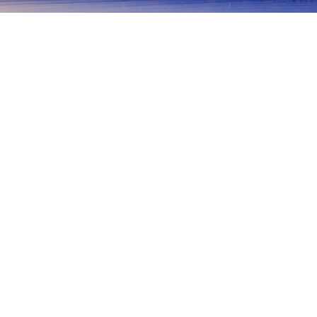
首頁
日本住宿
岐阜住宿
可兒
可兒
高山
下呂
白川郷
岐阜
中津川
多治
可兒
Kani Local History Museum
Shin-Kani Train Station
Hi
熱門旅遊日期
今晚
8月7日
明天
8月8日
這週末
8月8日
-
8月9日
下週末
8月15日
-
8月16日