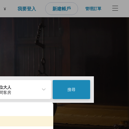
我要登入
新建帳戶
管理訂單
¥
2位大人
搜尋
1間客房