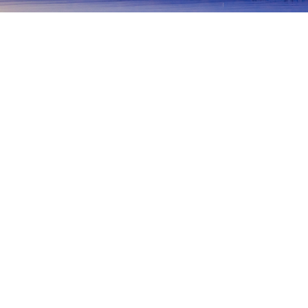
首頁
日本住宿
愛知住宿
一宮
一宮
名古屋
知多
犬山
豐橋
岡崎
豐田
稻澤
岩倉
Twin Arch 138
138 Tower Park
Kokuei Kisosansen Park
熱門旅遊日期
今晚
8月10日
明天
8月11日
這週末
8月15日
-
8月16日
下週末
8月22日
-
8月23日