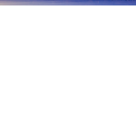
首頁
日本住宿
青森住宿
弘前
弘前
十和田
青森
三澤
黑石
深浦
鰺澤町
弘前市
Gallery Moriyama
Hiromae Gakuin Foreign Missionary M
熱門旅遊日期
今晚
8月6日
明天
8月7日
這週末
8月8日
-
8月9日
下週末
8月15日
-
8月16日