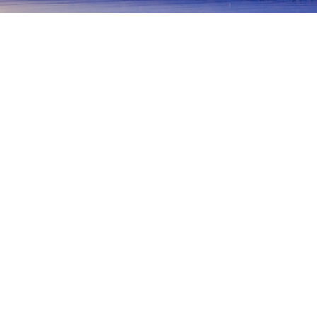
首頁
日本住宿
長崎住宿
平戶
平戶
佐世保
雲仙
長崎
對馬島
壹岐
五島
平戶
松浦
Seaview Lunch
Sekiho Shokudo
Takara Sushi
Teu
熱門旅遊日期
今晚
8月6日
明天
8月7日
這週末
8月8日
-
8月9日
下週末
8月15日
-
8月16日