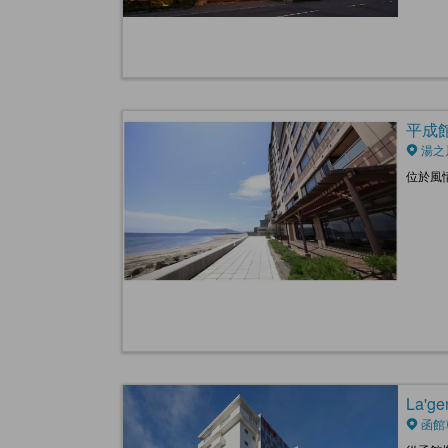
平成館潮
湯之
位於風
La'ge
函館