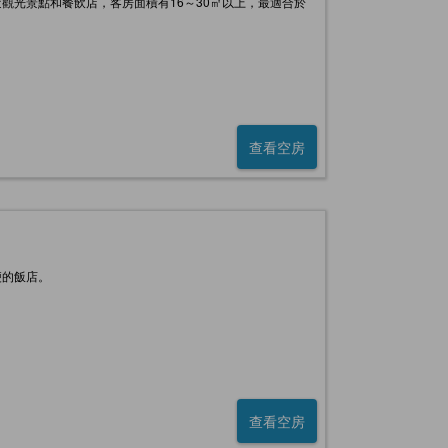
觀光景點和餐飲店，客房面積有16～30㎡以上，最適合於
查看空房
便的飯店。
查看空房