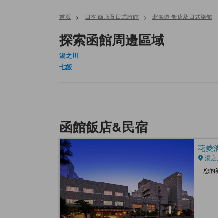
首頁
>
日本 飯店及日式旅館
>
北海道 飯店及日式旅館
探索函館周邊區域
湯之川
七飯
函館飯店&民宿
花菱酒店
湯之
「您的