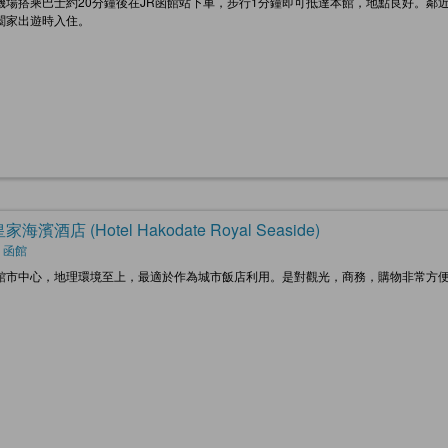
機場搭乘巴士約20分鐘後在JR函館站下車，步行1分鐘即可抵達本館，地點良好。鄰近
闔家出遊時入住。
海濱酒店 (Hotel Hakodate Royal Seaside)
 函館
館市中心，地理環境至上，最適於作為城市飯店利用。是對觀光，商務，購物非常方