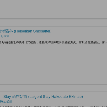
騷亭 (Heiseikan Shiosaitei)
川, 函館
情万種的湯之鄉的純日式建築，能看到津輕海峽與美麗的漁火。有眺望台温泉区、露
nt Stay 函館站前 (La'gent Stay Hakodate Ekimae)
車站, 函館