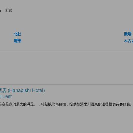
>
函館
北杜
機場
鹿部
木古
 (Hanabishi Hotel)
川, 函館
笑容是我們最大的滿足」，時刻以此為目標，提供如湯之川溫泉般溫暖親切待客服務