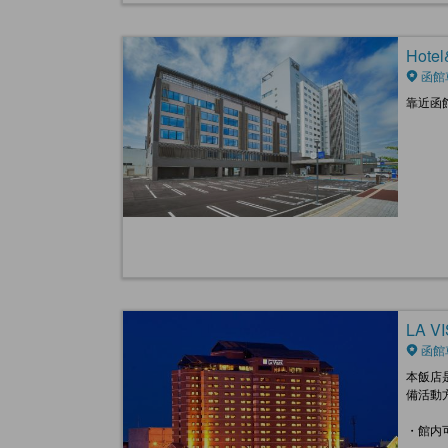
Hotel
函館
靠近函
LA VI
函館
本飯店
備活動
・館内