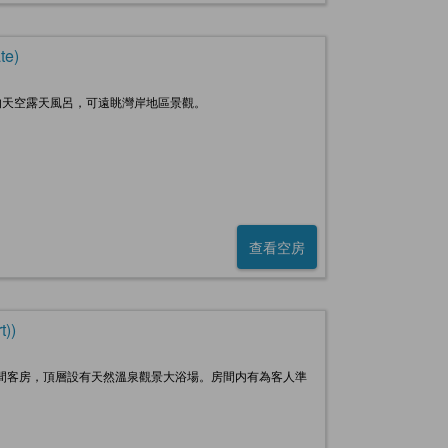
te)
的天空露天風呂，可遠眺灣岸地區景觀。
查看空房
))
6間客房，頂層設有天然溫泉觀景大浴場。房間内有為客人準