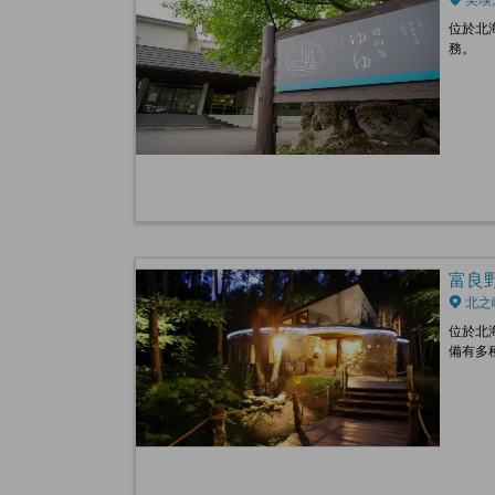
位於北
務。
富良野王
北之
位於北
備有多