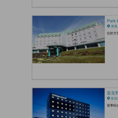
Park 
美瑛
位於大
富良野N
富良
從車站