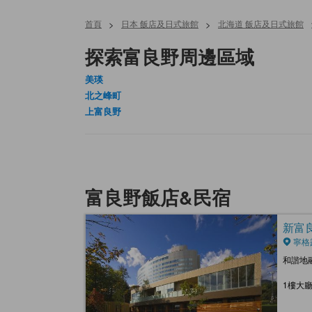
首頁
>
日本 飯店及日式旅館
>
北海道 飯店及日式旅館
探索富良野周邊區域
美瑛
北之峰町
上富良野
富良野飯店&民宿
新富良野
寧格
和諧地
1樓大廳