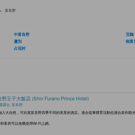
>
富良野
中富良野
苫鵡
蘆別
南富
占冠村
王子大飯店 (Shin Furano Prince Hotel)
露露台, 富良野
融入大自然，可欣賞富良野四季不同的美景的酒店。適合從事體育活動也適合當作觀
和客房可以免費使用Wi‐Fi上網。