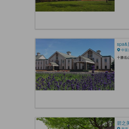
spa&度
中富
十勝岳
碧之美Y
美瑛