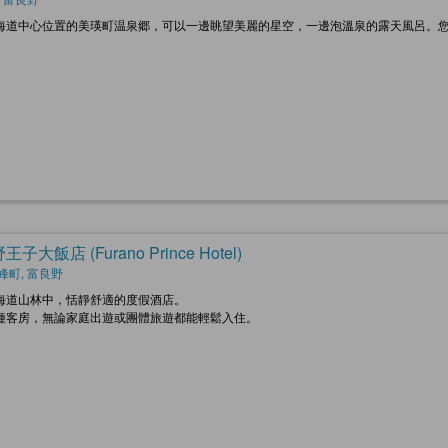
海道中心位置的美瑛町温泉郷，可以一邊眺望美麗的星空，一邊泡溫泉的露天風呂。您可
子大飯店 (Furano Prince Hotel)
峰町, 富良野
海道山林中，恬靜舒適的度假酒店。
種客房，無論家庭出遊或團體旅遊都能輕鬆入住。