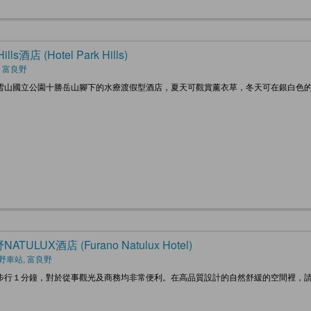
Hills酒店 (Hotel Park Hills)
, 富良野
雪山國立公園十勝岳山腳下的水療渡假型酒店，夏天可觀賞薰衣草，冬天可在銀白色的世
ATULUX酒店 (Furano Natulux Hotel)
野車站, 富良野
步行１分鐘，對於從事觀光及商務均非常便利。在高品質設計的自然舒緩的空間裡，