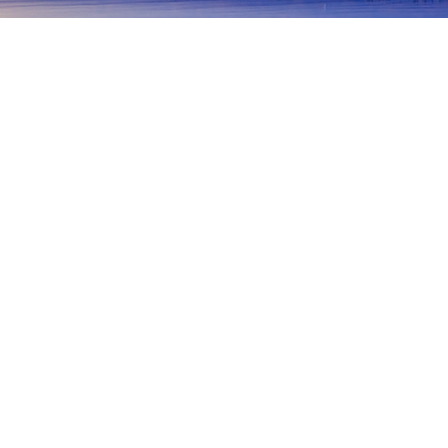
首頁
日本住宿
福岡住宿
築紫野
築紫野
福岡
北九州
宗像
朝倉
柳川
浮羽
築紫野
Dazaifu Golf Club
Aeon Mall Chikushino
Namazu
熱門旅遊日期
今晚
8月6日
明天
8月7日
這週末
8月8日
-
8月9日
下週末
8月15日
-
8月16日