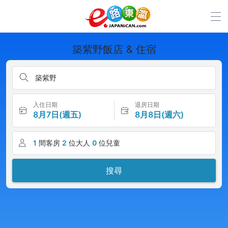
築紫野飯店 & 住宿
築紫野
入住日期
退房日期
8月7日(週五)
8月8日(週六)
1
間客房
2
位大人
0
位兒童
搜尋