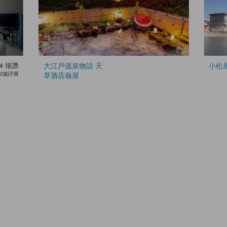
4
很讚
大江戶溫泉物語 天
小松
2篇評價
草酒店龜屋