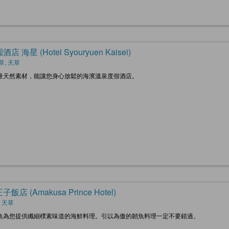
店 海星 (Hotel Syouryuen Kaisei)
草, 天草
量天然素材，能讓您身心放鬆的海濱溫泉度假酒店。
飯店 (Amakusa Prince Hotel)
 天草
魚為您提供纖細樸素味道的海鮮料理。引以為傲的韌魚料理一定不要錯過。