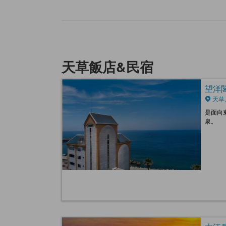
天草飯店&民宿
望洋閣 
天草,
是面向
泉。