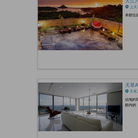
大江戶溫
上天
本館位
天草AL
天草,
佔地約
館內的