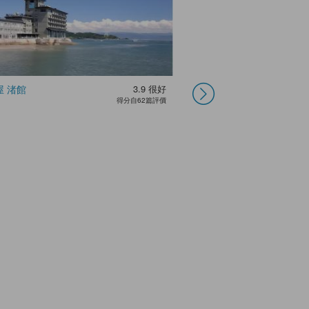
屋 渚館
3.9
很好
天草王子飯店
得分自62篇評價