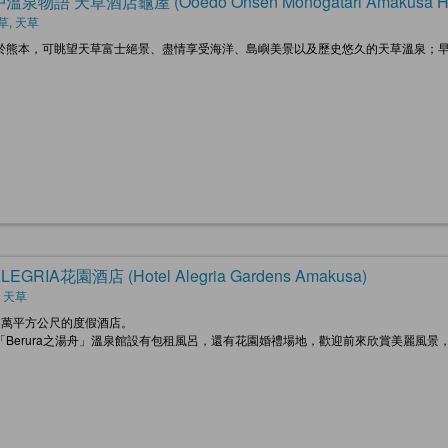
泉物語 天草酒店龜屋 (Ooedo Onsen Monogatari Amakusa Hot
草, 天草
於熊本，可眺望天草富士絕景、盡情享受海洋、島嶼美景以及歷史悠久的天草溫泉；早
EGRIA花園酒店 (Hotel Alegria Gardens Amakusa)
 天草
5萬平方公尺的度假酒店。
「Berura之湯舟」溫泉館設有包租風呂，還有花園婚禮場地，歡迎前來欣賞美麗風景