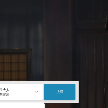
2位大人
搜尋
1間客房