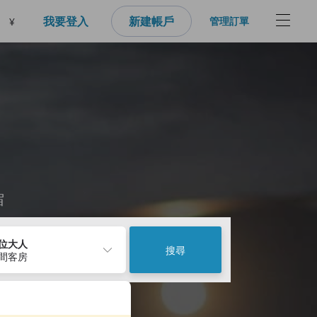
我要登入
新建帳戶
管理訂單
¥
宿
2位大人
搜尋
1間客房