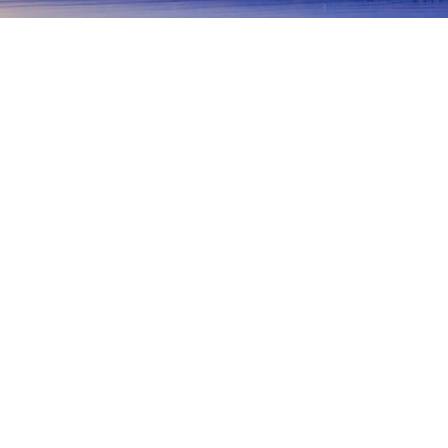
首頁
日本住宿
和歌山縣住宿
和歌山住宿
岩出
西牟婁
高野
那智勝浦
田邊
和歌山
南部町
和歌山
紀之川
Iwadegoten
Iwade Folklore Museum
Wakayama Botani
熱門旅遊日期
今晚
8月7日
明天
8月8日
這週末
8月8日
-
8月9日
下週末
8月15日
-
8月16日