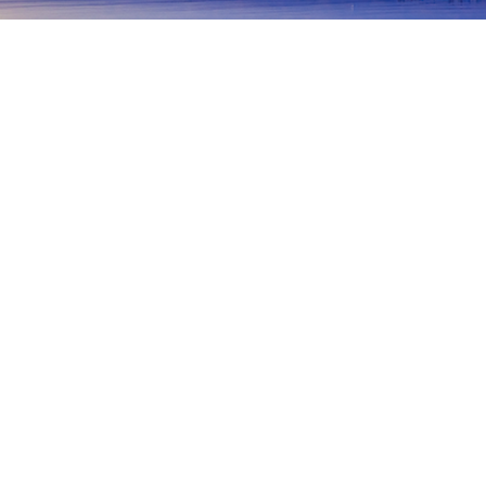
首頁
日本住宿
神奈川住宿
鎌倉住宿
葉山
箱根
橫濱
鎌倉
湯河原
海老名
橫須賀
秦
藤澤
江之島
茅崎
逗子
中央公園
Rokudai Gozenno Haka
3P. M Sanji
Apricot
Kyuma
熱門旅遊日期
今晚
8月6日
明天
8月7日
這週末
8月8日
-
8月9日
下週末
8月15日
-
8月16日