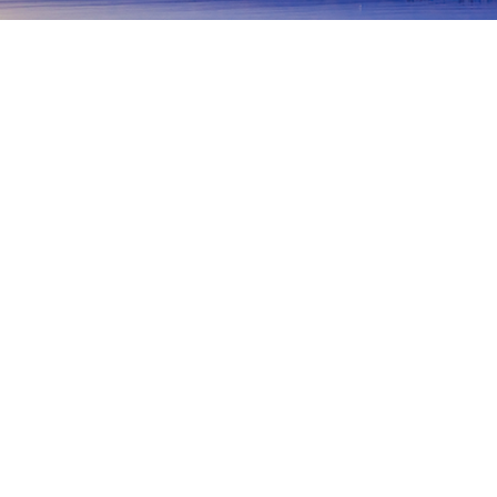
首頁
日本住宿
靜岡住宿
伊東住宿
伊豆高原
伊豆
靜岡
熱海
御殿場
伊東
濱松
沼津
宇佐美
B. Gill
Ippekien
Kazumura, Ippekiko Keyakizaka
Ki
熱門旅遊日期
今晚
8月6日
明天
8月7日
這週末
8月8日
-
8月9日
下週末
8月15日
-
8月16日