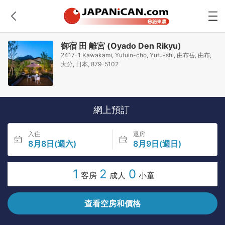
御宿 田 離宮 (Oyado Den Rikyu)
2417-1 Kawakami, Yufuin-cho, Yufu-shi, 由布岳, 由布,
大分, 日本, 879-5102
網上預訂
入住
退房
8月8日(週六)
8月9日(週日)
1
2
0
客房
成人
小童
查看空房和價格