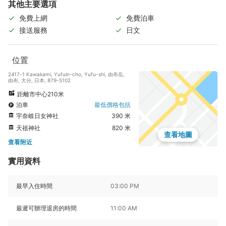
其他主要選項
免費上網
免費泊車
接送服務
日文
位置
2417-1 Kawakami, Yufuin-cho, Yufu-shi, 由布岳,
由布, 大分, 日本, 879-5102
距離市中心210米
泊車
最低價格包括
宇奈岐日女神社
390 米
天祖神社
820 米
查看地圖
查看附近
實用資料
最早入住時間
03:00 PM
最遲可辦理退房的時間
11:00 AM