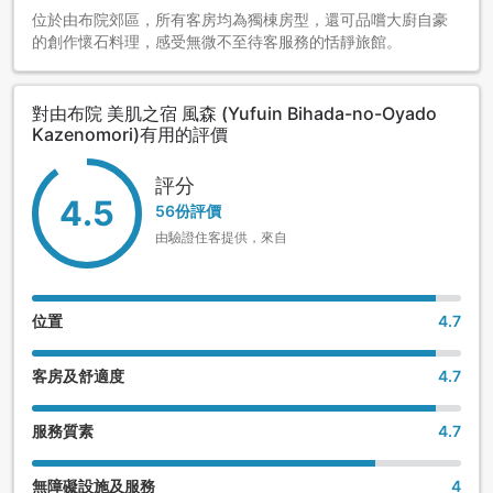
位於由布院郊區，所有客房均為獨棟房型，還可品嚐大廚自豪
的創作懷石料理，感受無微不至待客服務的恬靜旅館。
對由布院 美肌之宿 風森 (Yufuin Bihada-no-Oyado
Kazenomori)有用的評價
評分
4.5
56份評價
由驗證住客提供，來自
位置
4.7
客房及舒適度
4.7
服務質素
4.7
無障礙設施及服務
4