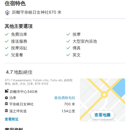
住宿特色
距離宇奈岐日女神社670 米
其他主要選項
免費泊車
按摩
接送服務
大型室內浴池
按摩浴缸
傳真
兒童餐
英文
4.7
地點絕佳
371-1 Kawaminami, Yufuin-cho, Yufu-shi, 由布院
車站, 由布, 大分, 日本, 879-5103
距離市中心340米
泊車
最低價格包括
宇奈岐日女神社
700 米
湯之坪街道
1.54公里
查看地圖
查看附近