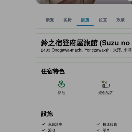
概覽
客房
設施
位置
政策
金星評級由夥伴網站提供，反映住客對舒適度及設施
tooltip
鈴之宿登府屋旅館 (Suzu no Ya
2493 Onogawa-machi, Yonezawa-shi, 米澤, 米澤
住宿特色
浴池
紀念品店
設施
免費泊車
接送服務
浴池
單車