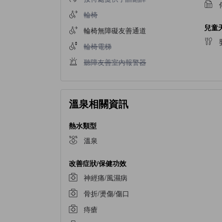
輪椅不適用
輪椅
兒童
輪椅無障礙友善通道
輪椅電梯不適用
輪椅電梯
聽障友善室內報警器不適用
聽障友善室內報警器
溫泉相關資訊
熱水類型
溫泉
改善症狀/保健功效
神經痛/風濕病
骨折/燙傷/傷口
痔瘡