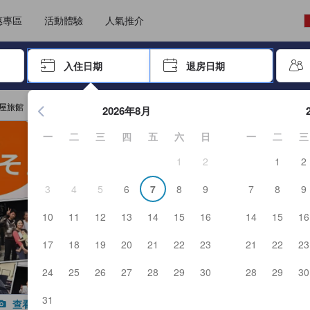
選擇語言
選擇貨幣
惠專區
活動體驗
人氣推介
尋找，再按Enter鍵選擇
入住日期
退房日期
按Enter鍵開始瀏覽日期選擇器，並使用方向鍵瀏覽入住和退房
屋旅館
2026年8月
一
二
三
四
五
六
日
一
二
三
1
2
1
2
3
4
5
6
7
8
9
7
8
9
10
11
12
13
14
15
16
14
15
16
17
18
19
20
21
22
23
21
22
23
24
25
26
27
28
29
30
28
29
30
31
查看全部照片