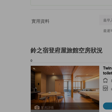
實用資料
最早
最遲
鈴之宿登府屋旅館
空房狀況
0
Twin
toile
客房詳情