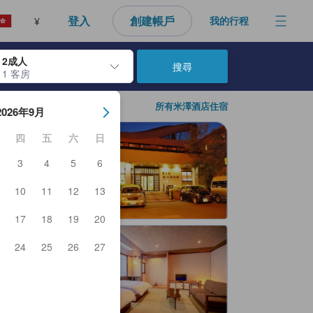
登入
創建帳戶
我的行程
¥
2成人
搜尋
1 客房
日期。使用Enter鍵選擇日期後，入住日期將會選取。請重覆相同步驟以
所有米澤酒店住宿
2026年9月
四
五
六
日
3
4
5
6
10
11
12
13
17
18
19
20
24
25
26
27