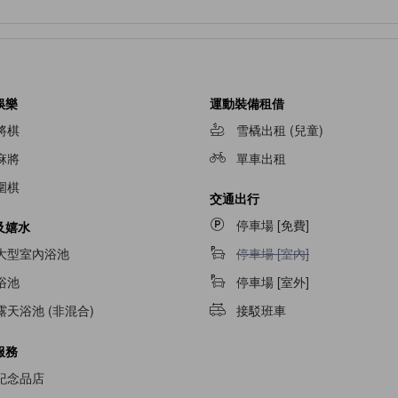
娛樂
運動裝備租借
將棋
雪橇出租 (兒童)
麻將
單車出租
圍棋
交通出行
停車場 [免費]
及嬉水
停車場 [室內]不適用
大型室內浴池
停車場 [室內]
浴池
停車場 [室外]
露天浴池 (非混合)
接駁班車
服務
紀念品店