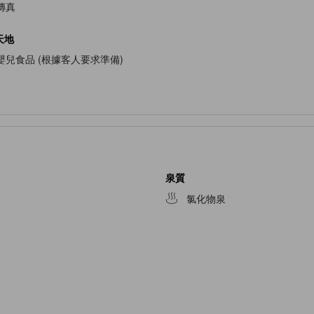
傳真
天地
嬰兒食品 (根據客人要求準備)
泉質
氯化物泉