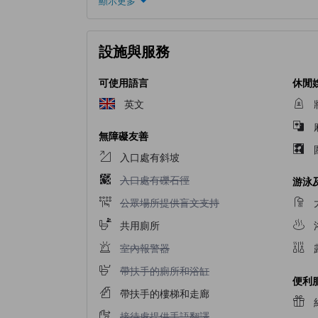
顯示更多
設施與服務
可使用語言
休閒
英文
無障礙友善
入口處有斜坡
入口處有礫石徑不適用
入口處有礫石徑
游泳
公眾場所提供盲文支持不適用
公眾場所提供盲文支持
共用廁所
室內報警器不適用
室內報警器
帶扶手的廁所和浴缸不適用
帶扶手的廁所和浴缸
便利
帶扶手的樓梯和走廊
接待處提供手語翻譯不適用
接待處提供手語翻譯