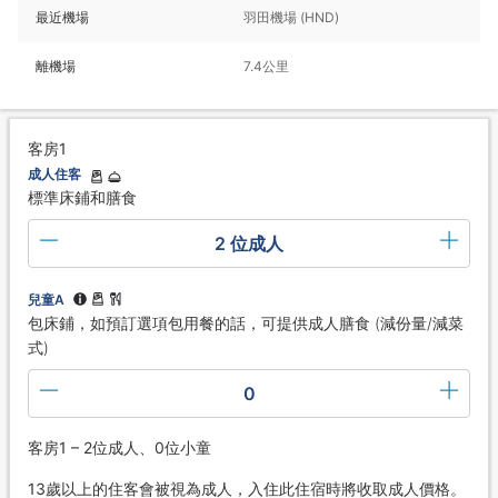
最近機場
羽田機場 (HND)
離機場
7.4公里
客房1
成人住客
標準床鋪和膳食
2 位成人
兒童A
包床鋪，如預訂選項包用餐的話，可提供成人膳食 (減份量/減菜
式)
0
客房1 – 2位成人、0位小童
13歲以上的住客會被視為成人，入住此住宿時將收取成人價格。