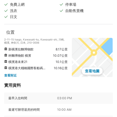
免費上網
停車場
洗衣
自動售賣機
日文
位置
2-11-15 Isago, Kawasaki-ku, Kawasaki-shi, 川崎,
橫濱, 神奈川, 日本, 210-0006
新橫濱拉麵博物館
8.17公里
杯麵博物館 橫濱
10.07公里
橫濱港未來21
10.1公里
橫濱港大棧橋國際客船碼頭（大棧橋）
10.16公里
查看地圖
查看附近
實用資料
最早入住時間
03:00 PM
最遲可辦理退房的時間
10:00 AM