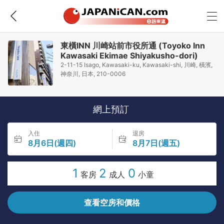
東橫INN 川崎站前市役所通 (Toyoko Inn
Kawasaki Ekimae Shiyakusho-dori)
2-11-15 Isago, Kawasaki-ku, Kawasaki-shi, 川崎, 橫濱,
神奈川, 日本, 210-0006
網上預訂
入住
退房
8月6日(週四)
8月7日(週五)
1
2
0
客房
成人
小童
查看空房和價格