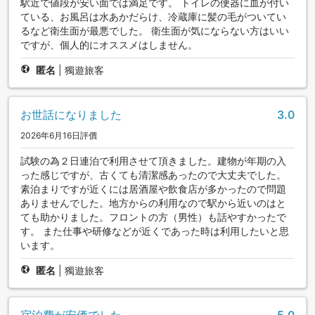
駅近で値段が安い面では満足です。 トイレの便器に血が付い
ている、お風呂は水あかだらけ、冷蔵庫に髪の毛がついてい
るなど衛生面が最悪でした。 衛生面が気にならない方はいい
ですが、個人的にオススメはしません。
匿名
|
獨遊旅客
お世話になりました
3.0
2026年6月16日評價
試験の為２日連泊で利用させて頂きました。建物が年期の入
った感じですが、古くても清潔感あったので大丈夫でした。
素泊まりですが近くには居酒屋や飲食店が多かったので問題
ありませんでした。地方からの利用なので駅から近いのはと
ても助かりました。フロントの方（男性）も話やすかったで
す。 また仕事や研修などが近くであった時は利用したいと思
います。
匿名
|
獨遊旅客
宿泊費が安価でした
5.0