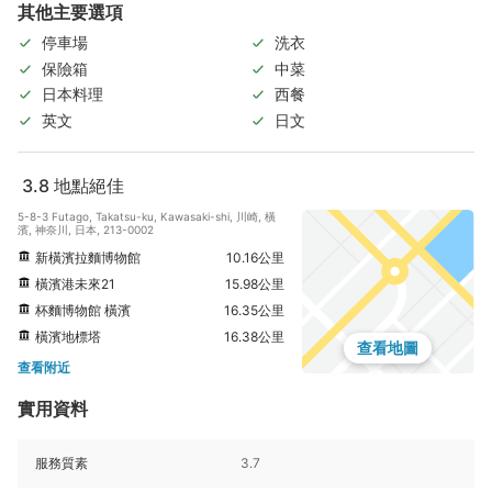
其他主要選項
停車場
洗衣
保險箱
中菜
日本料理
西餐
英文
日文
3.8
地點絕佳
5-8-3 Futago, Takatsu-ku, Kawasaki-shi, 川崎, 橫
濱, 神奈川, 日本, 213-0002
新橫濱拉麵博物館
10.16公里
橫濱港未來21
15.98公里
杯麵博物館 橫濱
16.35公里
橫濱地標塔
16.38公里
查看地圖
查看附近
實用資料
服務質素
3.7