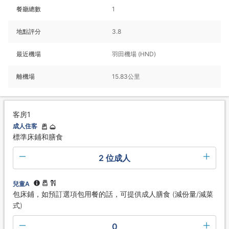
餐廳總數
1
地點評分
3.8
最近機場
羽田機場 (HND)
離機場
15.83公里
客房1
成人住客
標準床鋪和膳食
2 位成人
兒童A
包床鋪，如預訂選項包用餐的話，可提供成人膳食 (減份量/減菜
式)
0