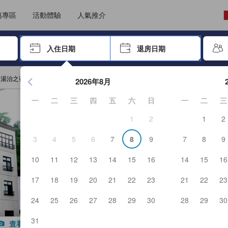
選擇語言
選擇貨幣
惠專區
活動體驗
人氣推介
尋找，再按Enter鍵選擇
入住日期
退房日期
按Enter鍵開始瀏覽日期選擇器，並使用方向鍵瀏覽入住和退房
 湯治之宿 神風館
2026年8月
一
二
三
四
五
六
日
一
二
三
1
2
1
2
3
4
5
6
7
8
9
7
8
9
10
11
12
13
14
15
16
14
15
16
17
18
19
20
21
22
23
21
22
23
24
25
26
27
28
29
30
28
29
30
31
查看全部照片