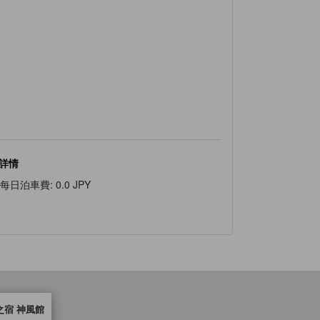
詳情
每日泊車費
:
0.0 JPY
之宿 神風館
反映住客對舒適度及設施服務等的預期。