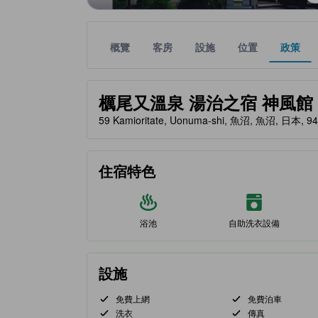
概覽
客房
設施
位置
政策
金星評級由夥伴網站提供，反映住客對舒適度及設施
tooltip
櫔尾又溫泉 湯治之宿 神風館 (Toji
59 Kamioritate, Uonuma-shi, 魚沼, 魚沼, 日本, 9
住宿特色
浴池
自助洗衣設備
設施
免費上網
免費泊車
洗衣
傳真