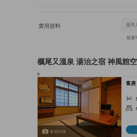
實用資料
最早
最遲
櫔尾又溫泉 湯治之宿 神風館
空
0
客房 
客房詳情