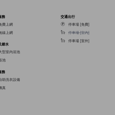
服務
交通出行
免費上網
停車場 [免費]
停車場 [室內]不適用
無線上網
停車場 [室內]
停車場 [室外]
及嬉水
大型室內浴池
浴池
服務
自助洗衣設備
傳真