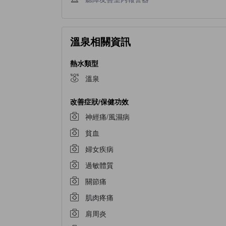
溫泉相關資訊
熱水類型
溫泉
改善症狀/保健功效
神經痛/風濕病
貧血
婦女疾病
過敏體質
關節痛
肌肉疼痛
肩周炎