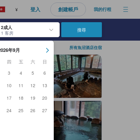
登入
創建帳戶
我的行程
¥
2成人
搜尋
1 客房
日期。使用Enter鍵選擇日期後，入住日期將會選取。請重覆相同步驟以
所有魚沼酒店住宿
2026年9月
四
五
六
日
3
4
5
6
10
11
12
13
17
18
19
20
24
25
26
27