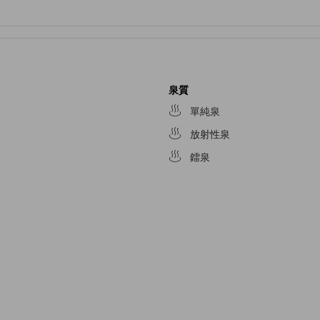
泉質
單純泉
放射性泉
鐳泉