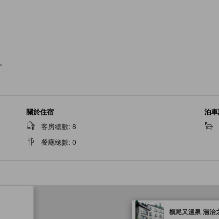
。
關於住宿
泊車
客房總數
:
8
餐廳總數
:
0
tooltip
櫔尾又溫泉 湯治
金星評級由夥伴網站提供，