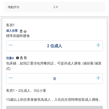
地點評分
3.9
客房1
成人住客
標準床鋪和膳食
2 位成人
兒童A
包床鋪，如預訂選項包用餐的話，可提供成人膳食 (減份量/減菜
式)
0
客房1 – 2位成人、0位小童
13歲以上的住客會被視為成人，入住此住宿時將收取成人價格。