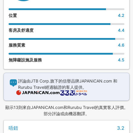
吸菸區。若在客房內吸菸(包含加熱式香菸)，將另外徵收違約金
50000日圓。
位置
4.2
■停車費(含摩托車)：1000日圓/1晚
客房及舒適度
4.4
※若車高超過2公尺，或車寬大於標準廂型車，請使用合作停車
場，且會另外收費(費用依車輛大小而異)
服務質素
4.6
無障礙設施及服務
4.5
評論由JTB Corp.旗下的信譽品牌JAPANiCAN.com 和
Rurubu Travel經過驗證的客人提供。
顯示13則來自JAPANiCAN.com和Rurubu Travel的真實客人評價。
部分評論或由機器翻譯。
唔錯
3.2