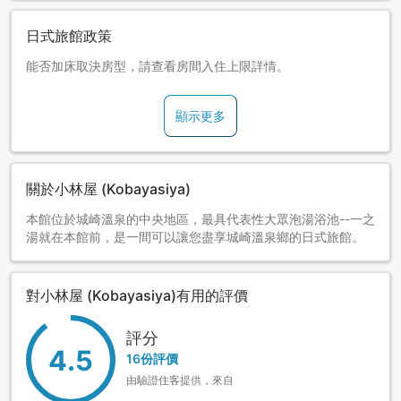
本館於2024年4月1日起，謝絕實歲未滿10歲兒童入住。 嬰幼
兒(實歲0~1歲)亦無法同行，敬請留意。
日式旅館政策
■入湯稅和入浴費
能否加床取決房型，請查看房間入住上限詳情。
住宿城崎溫泉的客人須另外支付以下費用。
【入浴費】大人280日圓、兒童140日圓
【入湯稅】150日圓(僅大人)
顯示更多
■取消費
預定入住日的14天前可免費取消。
- 超過14天將收取住宿費的30%
關於小林屋 (Kobayasiya)
- 超過7天將收取住宿費的50%
- 超過3天將收取住宿費的80%
本館位於城崎溫泉的中央地區，最具代表性大眾泡湯浴池--一之
- 前一天的18:00以後、當天無故取消，將收取住宿費的
湯就在本館前，是一間可以讓您盡享城崎溫泉鄉的日式旅館。
100%。
*連假、年底年初將適用其他取消規定。
對小林屋 (Kobayasiya)有用的評價
■衛浴用品
2022年4月1日起，因應「塑膠資源循環促進法」施行，部分客
評分
房不再放置衛浴用品。
4.5
16份評價
■全館禁菸
由驗證住客提供，來自
根據兵庫縣的二手菸預防條例，所有客房皆禁菸。請使用1樓的