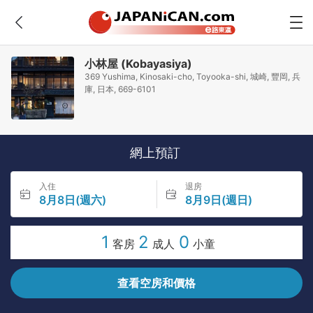
小林屋 (Kobayasiya)
369 Yushima, Kinosaki-cho, Toyooka-shi, 城崎, 豐岡, 兵
庫, 日本, 669-6101
網上預訂
入住
退房
8月8日(週六)
8月9日(週日)
1
2
0
客房
成人
小童
查看空房和價格