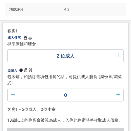
地點評分
4.2
客房1
成人住客
標準床鋪和膳食
2 位成人
兒童A
包床鋪，如預訂選項包用餐的話，可提供成人膳食 (減份量/減菜
式)
0
客房1 – 2位成人、0位小童
13歲以上的住客會被視為成人，入住此住宿時將收取成人價格。