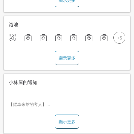
顯示更多
浴池
顯示更多
小林屋的通知
【駕車來館的客人】
2025年11月13日 ～ 11月16日因應社會實驗，
溫泉街將限制車輛進入。請在出發前先確認好相關資訊。
顯示更多
■兒童住宿相關須知