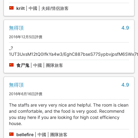
krilt
|
中國 | 夫婦/情侶旅客
無得頂
4.9
2016年12月5日評價
_?
1UT3UxsM12tQ0IfkYa4w3/EghC887bseS77SypbvjpsfM6SWx
食尸鬼
|
中國 | 團隊旅客
無得頂
4.9
2016年6月16日評價
The staffs are very very nice and helpful. The room is clean
and comfortable, and the food is very good. Recommend
you stay here if you are looking for high cost efficiency
house.
bellefire
|
中國 | 團隊旅客