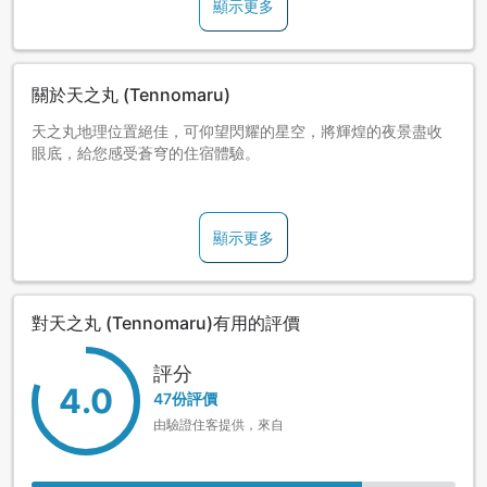
顯示更多
關於天之丸 (Tennomaru)
天之丸地理位置絕佳，可仰望閃耀的星空，將輝煌的夜景盡收
眼底，給您感受蒼穹的住宿體驗。
設有露天風呂，可一覽三河灣絕景，並提供時令美味料理。
顯示更多
您可在此感受自然的風，放鬆身心。
早餐通常為自助餐。
對天之丸 (Tennomaru)有用的評價
[時間]7:30～8:30
評分
4.0
47份評價
由驗證住客提供，來自