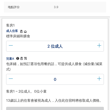
地點評分
3.9
客房1
成人住客
標準床鋪和膳食
2 位成人
兒童A
包床鋪，如預訂選項包用餐的話，可提供成人膳食 (減份量/減菜
式)
0
客房1 – 2位成人、0位小童
13歲以上的住客會被視為成人，入住此住宿時將收取成人價格。