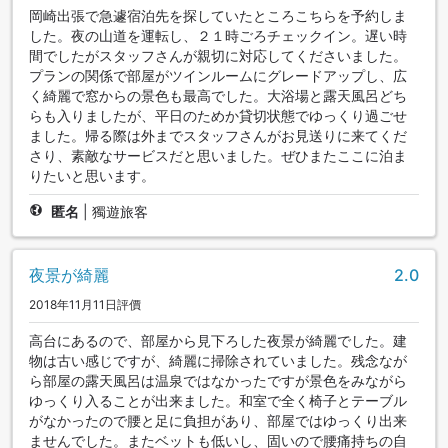
岡崎出張で急遽宿泊先を探していたところこちらを予約しま
した。夜の山道を運転し、２１時ごろチェックイン。遅い時
間でしたがスタッフさんが親切に対応してくださいました。
プランの関係で部屋がツインルームにグレードアップし、広
く綺麗で窓からの景色も最高でした。大浴場と露天風呂どち
らも入りましたが、平日のためか貸切状態でゆっくり過ごせ
ました。帰る際は外までスタッフさんがお見送りに来てくだ
さり、素敵なサービスだと思いました。ぜひまたここに泊ま
りたいと思います。
匿名
|
獨遊旅客
夜景が綺麗
2.0
2018年11月11日評價
高台にあるので、部屋から見下ろした夜景が綺麗でした。建
物は古い感じですが、綺麗に掃除されていました。残念なが
ら部屋の露天風呂は温泉ではなかったですが景色をみながら
ゆっくり入ることが出来ました。和室で全く椅子とテーブル
がなかったので腰と足に負担があり、部屋ではゆっくり出来
ませんでした。またベットも低いし、固いので腰痛持ちの自