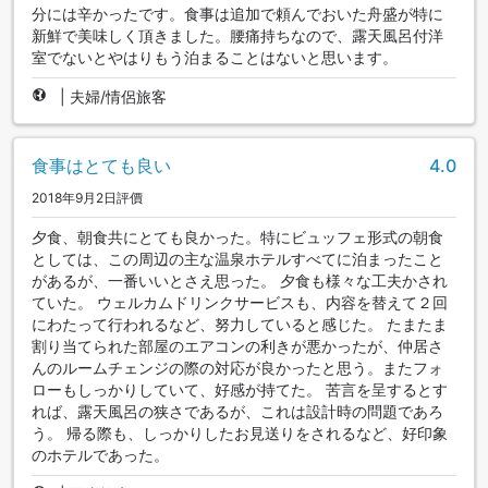
分には辛かったです。食事は追加で頼んでおいた舟盛が特に
新鮮で美味しく頂きました。腰痛持ちなので、露天風呂付洋
室でないとやはりもう泊まることはないと思います。
|
夫婦/情侶旅客
食事はとても良い
4.0
2018年9月2日評價
夕食、朝食共にとても良かった。特にビュッフェ形式の朝食
としては、この周辺の主な温泉ホテルすべてに泊まったこと
があるが、一番いいとさえ思った。 夕食も様々な工夫かされ
ていた。 ウェルカムドリンクサービスも、内容を替えて２回
にわたって行われるなど、努力していると感じた。 たまたま
割り当てられた部屋のエアコンの利きが悪かったが、仲居さ
んのルームチェンジの際の対応が良かったと思う。またフォ
ローもしっかりしていて、好感が持てた。 苦言を呈するとす
れば、露天風呂の狭さであるが、これは設計時の問題であろ
う。 帰る際も、しっかりしたお見送りをされるなど、好印象
のホテルであった。