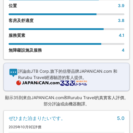
位置
3.9
客房及舒適度
3.8
服務質素
4.1
無障礙設施及服務
4
評論由JTB Corp.旗下的信譽品牌JAPANiCAN.com 和
Rurubu Travel經過驗證的客人提供。
顯示35則來自JAPANiCAN.com和Rurubu Travel的真實客人評價。
部分評論或由機器翻譯。
ぜひまた泊まりたいです。
5.0
2025年10月9日評價