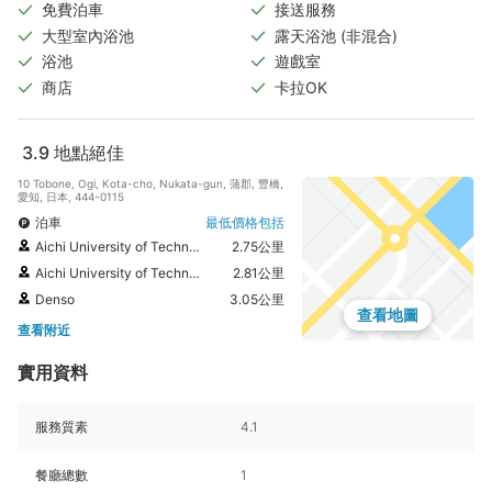
免費泊車
接送服務
大型室內浴池
露天浴池 (非混合)
浴池
遊戲室
商店
卡拉OK
3.9
地點絕佳
10 Tobone, Ogi, Kota-cho, Nukata-gun, 蒲郡, 豐橋,
愛知, 日本, 444-0115
泊車
最低價格包括
Aichi University of Technology
2.75公里
Aichi University of Technology Automotive Junior College
2.81公里
Denso
3.05公里
查看地圖
查看附近
實用資料
服務質素
4.1
餐廳總數
1