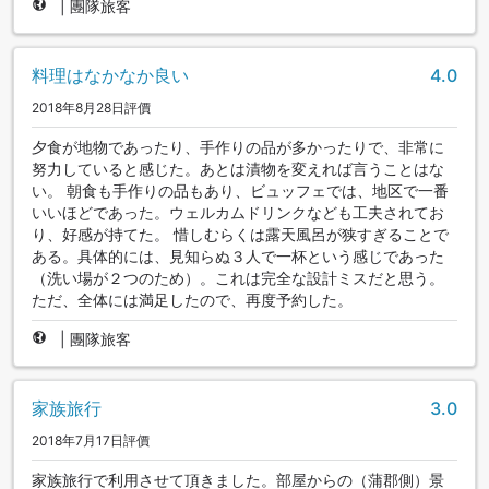
|
團隊旅客
料理はなかなか良い
4.0
2018年8月28日評價
夕食が地物であったり、手作りの品が多かったりで、非常に
努力していると感じた。あとは漬物を変えれば言うことはな
い。 朝食も手作りの品もあり、ビュッフェでは、地区で一番
いいほどであった。ウェルカムドリンクなども工夫されてお
り、好感が持てた。 惜しむらくは露天風呂が狭すぎることで
ある。具体的には、見知らぬ３人で一杯という感じであった
（洗い場が２つのため）。これは完全な設計ミスだと思う。
ただ、全体には満足したので、再度予約した。
|
團隊旅客
家族旅行
3.0
2018年7月17日評價
家族旅行で利用させて頂きました。部屋からの（蒲郡側）景