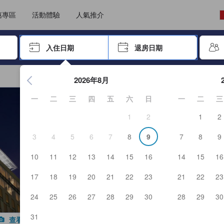
選擇語言
選擇貨幣
惠專區
活動體驗
人氣推介
尋找，再按Enter鍵選擇
入住日期
退房日期
按Enter鍵開始瀏覽日期選擇器，並使用方向鍵瀏覽入住和退房
2026年8月
一
二
三
四
五
六
日
一
二
三
1
2
1
2
3
4
5
6
7
8
9
7
8
9
10
11
12
13
14
15
16
14
15
16
17
18
19
20
21
22
23
21
22
23
24
25
26
27
28
29
30
28
29
30
31
查看全部照片