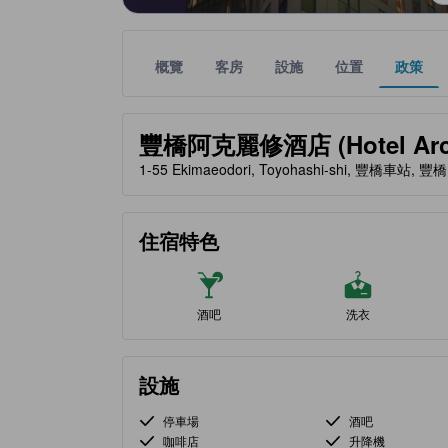
概覽
客房
設施
位置
政策
金星評級由夥伴網站提供，反映住客對舒適度及設施
tooltip
豐橋阿克麗修酒店 (Hotel Arc R
1-55 Ekimaeodori, Toyohashi-shi, 豐橋車站, 豐橋
住宿特色
酒吧
洗衣
設施
停車場
酒吧
咖啡店
升降機