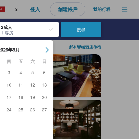
登入
創建帳戶
我的行程
¥
2成人
搜尋
1 客房
日期。使用Enter鍵選擇日期後，入住日期將會選取。請重覆相同步驟以
所有豐橋酒店住宿
2026年9月
四
五
六
日
3
4
5
6
10
11
12
13
17
18
19
20
24
25
26
27