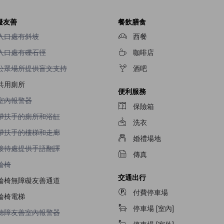
礙友善
餐飲膳食
入口處有斜坡不適用
入口處有斜坡
西餐
入口處有礫石徑不適用
入口處有礫石徑
咖啡店
公眾場所提供盲文支持不適用
公眾場所提供盲文支持
酒吧
共用廁所
便利服務
室內報警器不適用
室內報警器
保險箱
帶扶手的廁所和浴缸不適用
帶扶手的廁所和浴缸
洗衣
帶扶手的樓梯和走廊不適用
帶扶手的樓梯和走廊
婚禮場地
接待處提供手語翻譯不適用
接待處提供手語翻譯
傳真
輪椅不適用
輪椅
交通出行
輪椅無障礙友善通道
付費停車場
輪椅電梯
停車場 [室內]
聽障友善室內報警器不適用
聽障友善室內報警器
停車場 [室外]