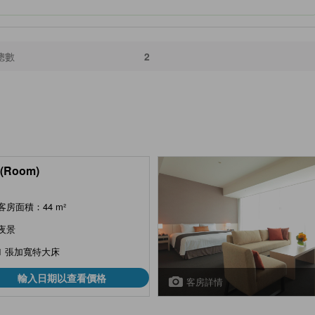
總數
2
(Room)
客房面積：44 m²
夜景
1 張加寬特大床
輸入日期以查看價格
客房詳情