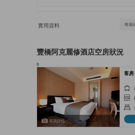
實用資料
餐廳
豐橋阿克麗修酒店
空房狀況
0
客房 
客房詳情